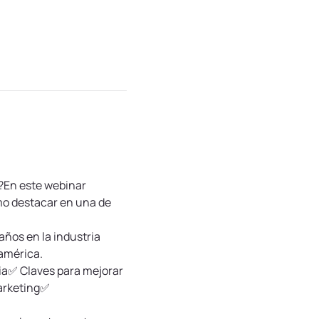
l?En este webinar 
o destacar en una de 
os en la industria 
damérica.
a✅ Claves para mejorar 
arketing✅ 