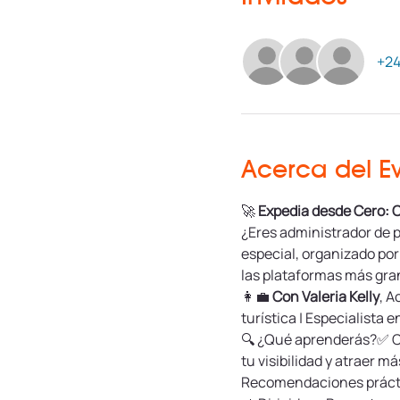
+24
Acerca del E
🚀 
Expedia desde Cero: 
¿Eres administrador de p
especial, organizado po
las plataformas más gran
👩‍💼 
Con Valeria Kelly
, A
turística | Especialista
🔍 ¿Qué aprenderás?✅ Có
tu visibilidad y atraer
Recomendaciones prácti