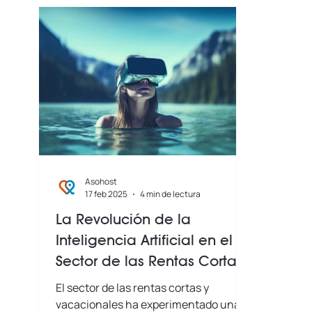
Asohost
17 feb 2025
4 min de lectura
La Revolución de la
Inteligencia Artificial en el
Sector de las Rentas Cortas
y Vacacionales
El sector de las rentas cortas y
vacacionales ha experimentado una