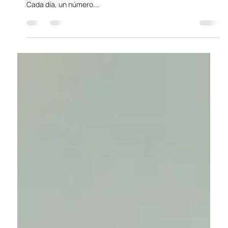
Juan Camilo Vargas Afanador
25 mar 2024
8 min de lectura
Nómadas Digitales y la Vivienda
Turística: Una Simbiosis Perfecta
El estilo de vida de los nómadas digitales está ganando
cada vez más relevancia en la sociedad contemporánea.
Cada día, un número...