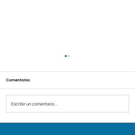
Comentarios
Escribir un comentario...
Mundial 2026: una lección para el turismo
y la vivienda turística