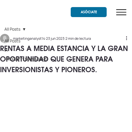
ASÓCIATE
All Posts
marketinganalyst14
23 jun 2023
2 min de lectura
All Posts
RENTAS A MEDIA ESTANCIA Y LA GRAN
IA
OPORTUNIDAD QUE GENERA PARA
PROPERTY MANAGERS
INVERSIONISTAS Y PIONEROS.